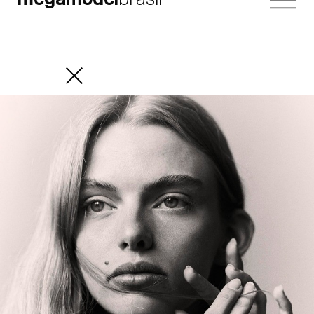
megamodel
brasil