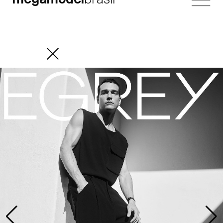
megamodel
brasil